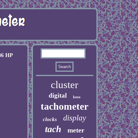
86 HP
cluster
digital
koso
tachometer
display
clocks
tach
meter