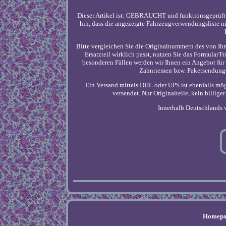
Dieser Artikel ist: GEBRAUCHT und funktionsgeprüft!
hin, dass die angezeigte Fahrzeugverwendungsliste n
Bitte vergleichen Sie die Originalnummern des von Ihn
Ersatzteil wirklich passt, nutzen Sie das Formular'F
besonderen Fällen werden wir Ihnen ein Angebot für
Zahnriemen bzw. Paketsendunge
Ein Versand mittels DHL oder UPS ist ebenfalls mö
versendet. Nur Originalteile, kein billi
Innerhalb Deutschlands v
Homepa