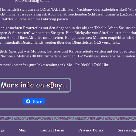
Preisvorschlag senden.
 Es handelt sich um ein ORIGINALTEIL, kein Nachbau- oder Zubehörartikel! Wir 
icht immer aussagekräftig ist. Auch bei abweichenden Schlüsselnummern (zu2/zu3)
Ersatzteil durchaus in Ihr Fahrzeug passen.
en gesuchten Ersatzteiles mit den Angaben in der obigen Tabelle. Wenn Sie unsich
ragen & Antworten', wir beraten Sie gern. Eine Rückgabe von Altteilen ist nicht erfor
 den Ankauf Ihres Altteiles unterbreiten. Bei gebrauchten Motoren empfehlen wir d
n innerhalb Deutschlands werden über den Dienstleister GLS verschickt.
glich. Sperrgut wie Motoren, Getriebe und Karosserieteile werden mit der Speditio
ger Nachbau. Mehr als 90.000 zufriedene Kunden. 1-2 Werktage, meistens 24 Stunden
ersandkostenfrei (nur Paketsendungen). Mo - Fr: 08:00-17:00 Uhr.
Share
ge
Map
Contact Form
Privacy Policy
Service A