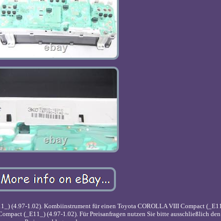
) (4.97-1.02). Kombiinstrument für einen Toyota COROLLA VIII Compact (_E11_
pact (_E11_) (4.97-1.02). Für Preisanfragen nutzen Sie bitte ausschließlich de