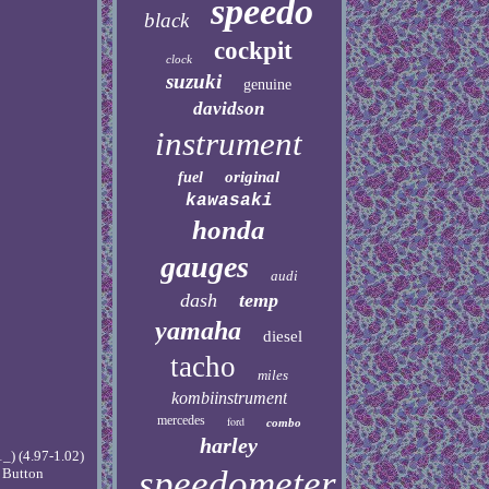
speedo
black
cockpit
clock
suzuki
genuine
davidson
instrument
original
fuel
kawasaki
honda
gauges
audi
dash
temp
yamaha
diesel
tacho
miles
kombiinstrument
mercedes
ford
combo
harley
) (4.97-1.02)
speedometer
n Button