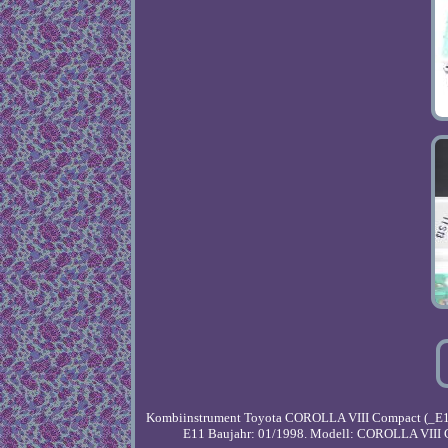
Kombiinstrument Toyota COROLLA VIII Compact (_E11_
E11 Baujahr: 01/1998. Modell: COROLLA VIII Com