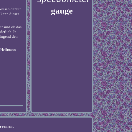
gauge
weisen darauf
 kann dieses
er sind ob das
derlich. In
ringend den
n Hellmann
.
greement