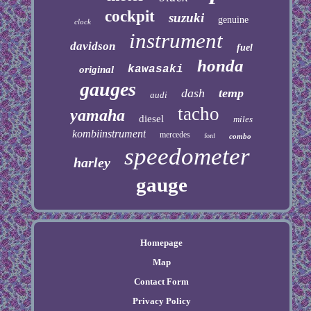
cockpit
suzuki
genuine
clock
instrument
davidson
fuel
honda
kawasaki
original
gauges
dash
temp
audi
tacho
yamaha
diesel
miles
kombiinstrument
mercedes
ford
combo
speedometer
harley
gauge
Homepage
Map
Contact Form
Privacy Policy