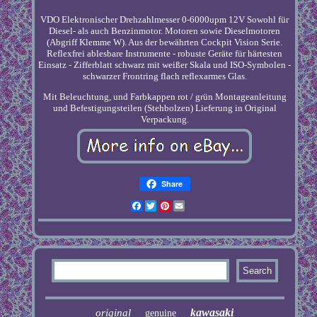
VDO Elektronischer Drehzahlmesser 0-6000upm 12V Sowohl für
Diesel- als auch Benzinmotor. Motoren sowie Dieselmotoren
(Abgriff Klemme W). Aus der bewährten Cockpit Vision Serie.
Reflexfrei ablesbare Instrumente - robuste Geräte für härtesten
Einsatz - Zifferblatt schwarz mit weißer Skala und ISO-Symbolen -
schwarzer Frontring flach reflexarmes Glas.
Mit Beleuchtung, und Farbkappen rot / grün Montageanleitung
und Befestigungsteilen (Stehbolzen) Lieferung in Original
Verpackung.
Share
Facebook
Twitter
Pinterest
Email
kawasaki
original
genuine