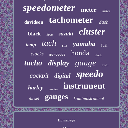
speedometer
meter
miles
tachometer
dash
davidson
cluster
black
suzuki
koso
tach
yamaha
temp
fuel
ford
honda
clocks
mercedes
clock
gauge
tacho
display
audi
speedo
cockpit
digital
instrument
harley
combo
gauges
kombiinstrument
diesel
Homepage