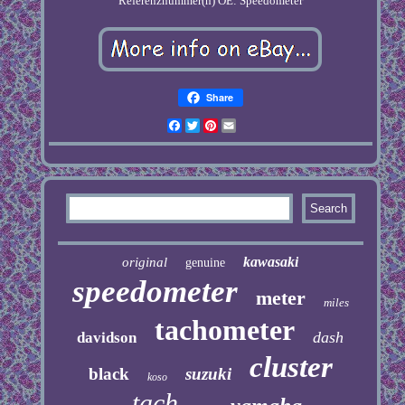
Referenznummer(n) OE: Speedometer
Share
Facebook
Twitter
Pinterest
Email
kawasaki
original
genuine
speedometer
meter
miles
tachometer
dash
davidson
cluster
black
suzuki
koso
tach