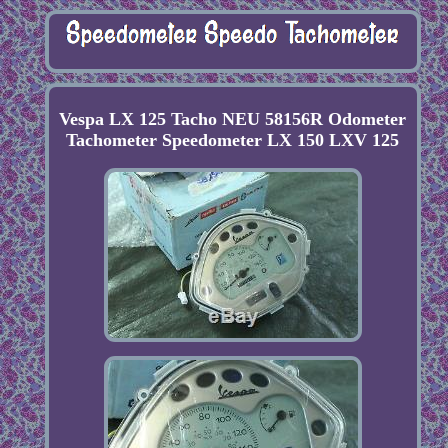
Vespa LX 125 Tacho NEU 58156R Odometer
Tachometer Speedometer LX 150 LXV 125