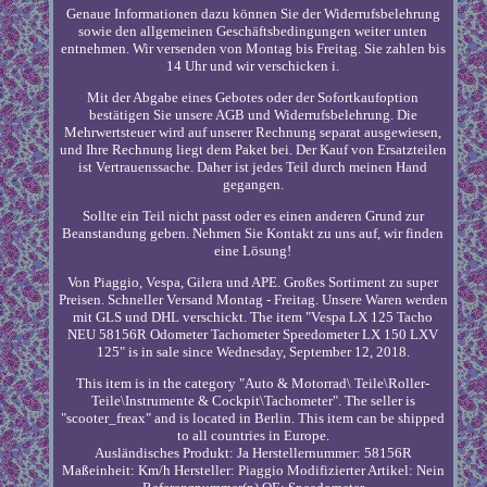
Genaue Informationen dazu können Sie der Widerrufsbelehrung
sowie den allgemeinen Geschäftsbedingungen weiter unten
entnehmen. Wir versenden von Montag bis Freitag. Sie zahlen bis
14 Uhr und wir verschicken i.
Mit der Abgabe eines Gebotes oder der Sofortkaufoption
bestätigen Sie unsere AGB und Widerrufsbelehrung. Die
Mehrwertsteuer wird auf unserer Rechnung separat ausgewiesen,
und Ihre Rechnung liegt dem Paket bei. Der Kauf von Ersatzteilen
ist Vertrauenssache. Daher ist jedes Teil durch meinen Hand
gegangen.
Sollte ein Teil nicht passt oder es einen anderen Grund zur
Beanstandung geben. Nehmen Sie Kontakt zu uns auf, wir finden
eine Lösung!
Von Piaggio, Vespa, Gilera und APE. Großes Sortiment zu super
Preisen. Schneller Versand Montag - Freitag. Unsere Waren werden
mit GLS und DHL verschickt. The item "Vespa LX 125 Tacho
NEU 58156R Odometer Tachometer Speedometer LX 150 LXV
125" is in sale since Wednesday, September 12, 2018.
This item is in the category "Auto & Motorrad\ Teile\Roller-
Teile\Instrumente & Cockpit\Tachometer". The seller is
"scooter_freax" and is located in Berlin. This item can be shipped
to all countries in Europe.
Ausländisches Produkt: Ja
Herstellernummer: 58156R
Maßeinheit: Km/h
Hersteller: Piaggio
Modifizierter Artikel: Nein