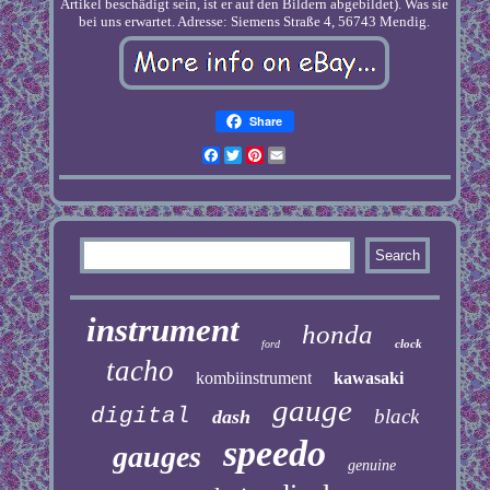
Artikel beschädigt sein, ist er auf den Bildern abgebildet). Was sie
bei uns erwartet. Adresse: Siemens Straße 4, 56743 Mendig.
Share
Facebook
Twitter
Pinterest
Email
instrument
honda
clock
ford
tacho
kombiinstrument
kawasaki
gauge
digital
black
dash
speedo
gauges
genuine