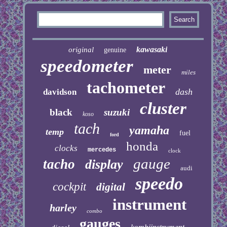
kawasaki
original
genuine
speedometer
meter
miles
tachometer
dash
davidson
cluster
black
suzuki
koso
tach
yamaha
temp
fuel
ford
honda
clocks
mercedes
clock
gauge
tacho
display
audi
speedo
cockpit
digital
instrument
harley
combo
gauges