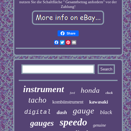
nutzen Sie die Schaltfläche " Gesamtbetrag anfordern" vor der
Zahlung!
Share
Facebook
Twitter
Pinterest
Email
instrument
honda
clock
ford
tacho
kombiinstrument
kawasaki
gauge
digital
black
dash
speedo
gauges
genuine