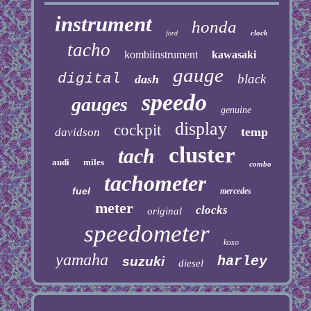
instrument
honda
clock
ford
tacho
kombiinstrument
kawasaki
gauge
digital
black
dash
speedo
gauges
genuine
display
cockpit
temp
davidson
cluster
tach
audi
miles
combo
tachometer
fuel
mercedes
meter
clocks
original
speedometer
koso
yamaha
harley
suzuki
diesel