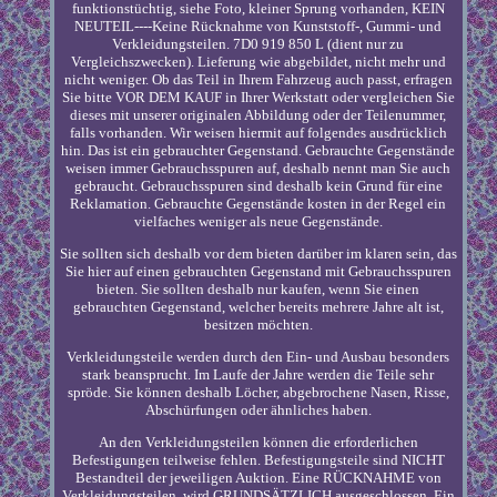
funktionstüchtig, siehe Foto, kleiner Sprung vorhanden, KEIN
NEUTEIL----Keine Rücknahme von Kunststoff-, Gummi- und
Verkleidungsteilen. 7D0 919 850 L (dient nur zu
Vergleichszwecken). Lieferung wie abgebildet, nicht mehr und
nicht weniger. Ob das Teil in Ihrem Fahrzeug auch passt, erfragen
Sie bitte VOR DEM KAUF in Ihrer Werkstatt oder vergleichen Sie
dieses mit unserer originalen Abbildung oder der Teilenummer,
falls vorhanden. Wir weisen hiermit auf folgendes ausdrücklich
hin. Das ist ein gebrauchter Gegenstand. Gebrauchte Gegenstände
weisen immer Gebrauchsspuren auf, deshalb nennt man Sie auch
gebraucht. Gebrauchsspuren sind deshalb kein Grund für eine
Reklamation. Gebrauchte Gegenstände kosten in der Regel ein
vielfaches weniger als neue Gegenstände.
Sie sollten sich deshalb vor dem bieten darüber im klaren sein, das
Sie hier auf einen gebrauchten Gegenstand mit Gebrauchsspuren
bieten. Sie sollten deshalb nur kaufen, wenn Sie einen
gebrauchten Gegenstand, welcher bereits mehrere Jahre alt ist,
besitzen möchten.
Verkleidungsteile werden durch den Ein- und Ausbau besonders
stark beansprucht. Im Laufe der Jahre werden die Teile sehr
spröde. Sie können deshalb Löcher, abgebrochene Nasen, Risse,
Abschürfungen oder ähnliches haben.
An den Verkleidungsteilen können die erforderlichen
Befestigungen teilweise fehlen. Befestigungsteile sind NICHT
Bestandteil der jeweiligen Auktion. Eine RÜCKNAHME von
Verkleidungsteilen, wird GRUNDSÄTZLICH ausgeschlossen. Ein