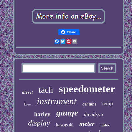
Share
Facebook
Twitter
Pinterest
Email
speedometer
tach
diesel
instrument
temp
genuine
koso
gauge
harley
davidson
display
meter
kawasaki
miles