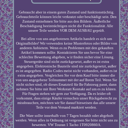
Gebraucht aber in einem guten Zustand und funktionstüchtig.
Gebrauchtteile können leicht verkratzt oder beschädigt sein. Den
Zustand entnehmen Sie bitte aus den Bildern. Äußerliche
Beschädigung beeinträchtigen nicht die Funktionalität. Alle
unsere Teile werden VOR DEM AUSBAU geprüft.
Bei allen von uns angebotenen Artikeln handelt es sich um
Originalbilder! Wir verwenden keine Musterfotos oder Bilder von
anderen Anbietern. Wenn es zu Problemen mit den gekauften
Artikel kommen sollte. Kontaktieren Sie uns bevor Sie eine
schlechte Bewertung abgeben, w ir finden sicher eine Lösung.
Steuergeräte sind nicht zurückgesetzt, außer es ist extra
angegeben. Elektronische Bauteile sind nie zurückgesetzt, außer
es ist angegeben. Radio Codes meist nicht vorhanden, außer es ist
extra angegeben. Vergleichen Sie vor dem Kauf bitte immer die
von uns angegebene Teilnummer mit der auf Ihrem Teil. Wenn Sie
nicht sicher sind, ob dieses Ersatzteil für Ihr Fahrzeug passt, dann
nehmen Sie bitte mit Ihrer Werkstatt Kontakt auf um es zu klären.
Für Fragen stehen wir gern zur Verfügung. Da es leider oft
vorkommt, dass einige Käufer versuchen unser Rückgaberecht zu
missbrauchen, möchten wir Sie darauf hinweisen das alle unsere
Teile vor dem Versand markiert werden.
Die Ware sollte innerhalb von 7 Tagen bezahlt oder abgeholt
werden. Wenn alles in Ordnung ist vergessen Sie bitte nicht uns zu
bewerten. VW Touran 1 Tacho 1T0920860A.