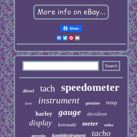
Share
Facebook
Twitter
Pinterest
Email
speedometer
tach
diesel
instrument
temp
genuine
koso
gauge
harley
davidson
display
meter
kawasaki
miles
tacho
kombiinstrument
mercedes