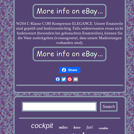
W204 C-Klasse C180 Kompressor ELEGANCE. Unsere Ersatzteile
sind geprüft und funktionstüchtig. Falls widererwarten etwas nicht
funktioniert (besonders bei gebrauchten Ersatzteilen), können Sie
die Ware zurückgeben (vorausgesetzt, dass unsere Markierungen
vorhanden sind).
Share
Facebook
Twitter
Pinterest
Email
cockpit
miles
fuel
koso
combo