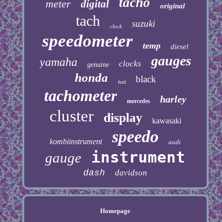
tacho
meter
digital
original
tach
suzuki
clock
speedometer
temp
diesel
gauges
yamaha
clocks
genuine
honda
black
ford
tachometer
harley
mercedes
cluster
display
kawasaki
speedo
kombiinstrument
audi
instrument
gauge
dash
davidson
Homepage