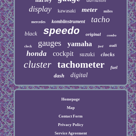
davidson
display
meter
kawasaki
miles
tacho
kombiinstrument
mercedes
speedo
black
original
combo
gauges
yamaha
audi
clock
ford
honda
cockpit
suzuki
clocks
cluster
tachometer
fuel
digital
dash
Homepage
Map
Contact Form
Privacy Policy
Service Agreement