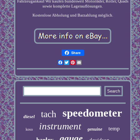
Fahrzeugankauf Wir kaufen bundesweit Motorräder, Roller, Quads
sowie komplette Lagerauflösungen.
Kostenlose Abholung und Barzahlung möglich.
Share
Facebook
Twitter
Pinterest
Email
speedometer
tach
diesel
instrument
temp
genuine
koso
gauge
harley