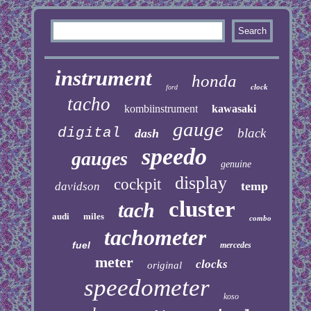
instrument
honda
clock
ford
tacho
kombiinstrument
kawasaki
gauge
digital
black
dash
speedo
gauges
genuine
display
cockpit
temp
davidson
cluster
tach
audi
miles
combo
tachometer
fuel
mercedes
meter
clocks
original
speedometer
koso