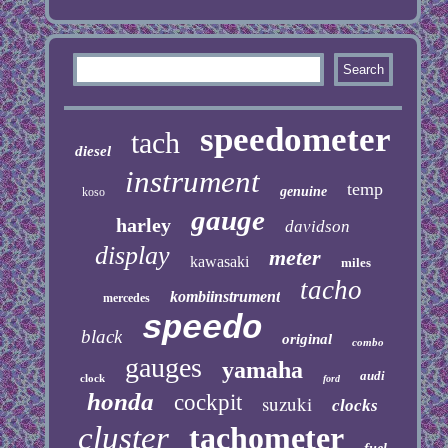
speedometer
tach
diesel
instrument
temp
genuine
koso
gauge
harley
davidson
display
meter
kawasaki
miles
tacho
kombiinstrument
mercedes
speedo
black
original
combo
gauges
yamaha
audi
clock
ford
honda
cockpit
suzuki
clocks
cluster
tachometer