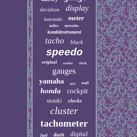
display
davidson
meter
kawasaki
miles
mercedes
kombiinstrument
tacho
black
speedo
original
combo
clock
gauges
yamaha
audi
ford
honda
cockpit
suzuki
clocks
cluster
tachometer
digital
dash
fuel