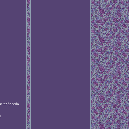
meter Speedo
!