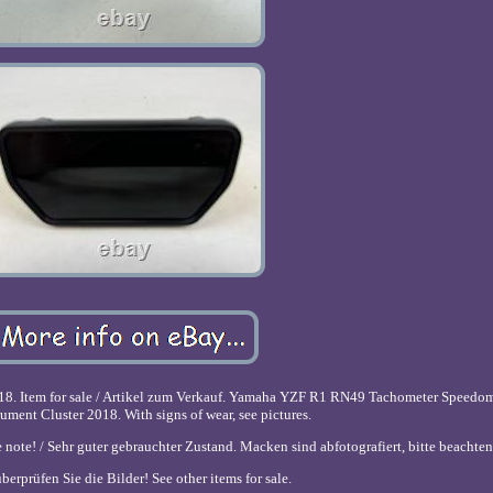
 Item for sale / Artikel zum Verkauf. Yamaha YZF R1 RN49 Tachometer Speedo
ument Cluster 2018. With signs of wear, see pictures.
note! / Sehr guter gebrauchter Zustand. Macken sind abfotografiert, bitte beachten
überprüfen Sie die Bilder! See other items for sale.