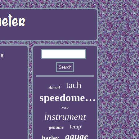
18
tach
diesel
speedometer
koso
instrument
temp
genuine
gauge
harley